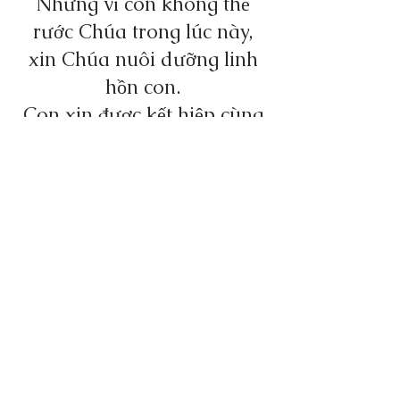
Nhưng vì con không thể
rước Chúa trong lúc này,
xin Chúa nuôi dưỡng linh
hồn con.
Con xin được kết hiệp cùng
Chúa bây giờ như khi con
rước Chúa thật. Xin đừng
bao giờ để con phải lìa xa
Chúa.
AMEN.
©2026 BY PAPA
HELP THE UKRANIAN
REFUGEES