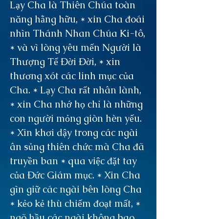
Lạy Cha là Thiên Chúa toàn
năng hằng hữu, * xin Cha đoái
nhìn Thánh Nhan Chúa Ki-tô,
* và vì lòng yêu mến Người là
Thượng Tế Đời Đời, * xin
thương xót các linh mục của
Cha. * Lạy Cha rất nhân lành,
* xin Cha nhớ họ chỉ là những
con người mỏng giòn hèn yếu.
* Xin khơi dậy trong các ngài
ân sủng thiên chức mà Cha đã
truyền ban * qua việc đặt tay
của Đức Giám mục. * Xin Cha
gìn giữ các ngài bên lòng Cha
* kẻo kẻ thù chiếm đoạt mất, *
ngõ hầu các ngài không bao