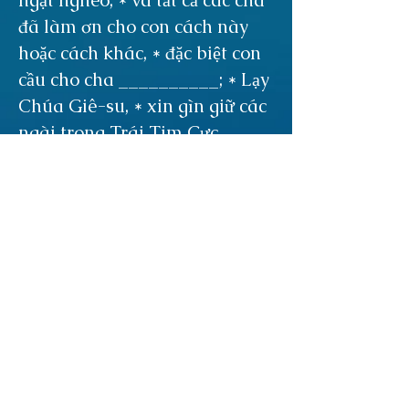
ngặt nghèo; * và tất cả các cha
đã làm ơn cho con cách này
hoặc cách khác, * đặc biệt con
cầu cho cha __________; * Lạy
Chúa Giê-su, * xin gìn giữ các
ngài trong Trái Tim Cực
Thánh của Chúa. * Xin ban
mọi ơn phúc tràn trề trên các
ngài ở đời này và đời sau vĩnh
cửu. * A-men.
Lạy Mẹ Ma-ri-a, là Nữ Vương
các Tông Đồ:
Xin thánh hóa
các linh mục của Mẹ (3 lần).
Lạy Thánh Gio-an Vi-an-nê:
Cầu con chúng con.