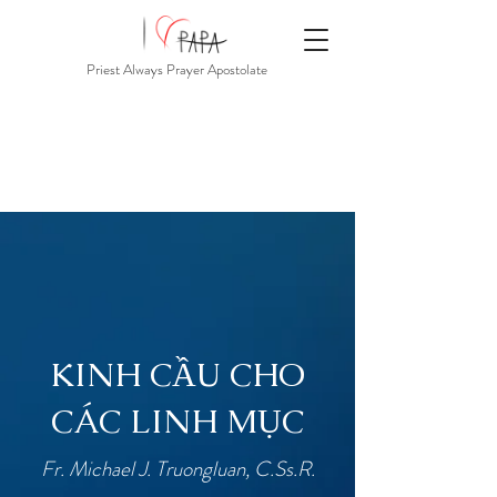
Priest Always Prayer Apostolate
KINH CẦU CHO
CÁC LINH MỤC
Fr. Michael J. Truongluan, C.Ss.R.