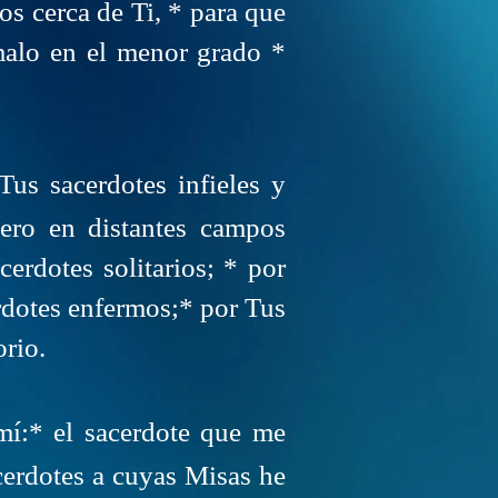
s cerca de Ti, * para que
malo en el menor grado *
Tus sacerdotes infieles y
jero en distantes campos
erdotes solitarios; * por
rdotes enfermos;* por Tus
orio.
mí:* el sacerdote que me
cerdotes a cuyas Misas he