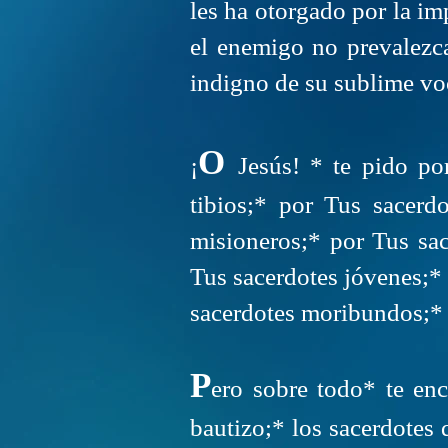
les ha otorgado por la i
el enemigo no prevalezc
indigno de su sublime vo
O
¡
Jesús! * te pido por
tibios;* por Tus sacerd
misioneros;* por Tus sac
Tus sacerdotes jóvenes;*
sacerdotes moribundos;* p
P
ero sobre todo* te en
bautizo;* los sacerdotes