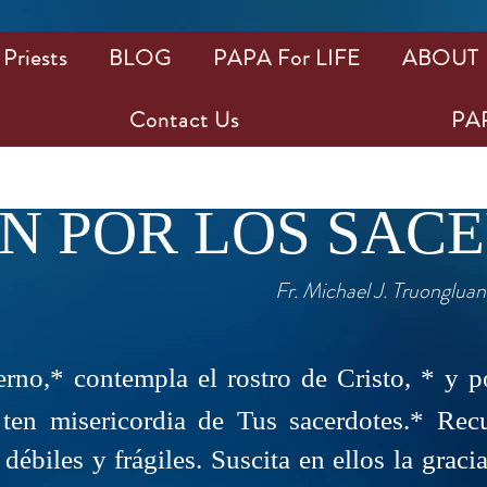
Priests
BLOG
PAPA For LIFE
ABOUT
Contact Us
PAP
N POR LOS SAC
Fr. Michael J. Truongluan
rno,* contempla el rostro de Cristo, * y p
 ten misericordia de Tus sacerdotes.* Re
ébiles y frágiles. Suscita en ellos la graci