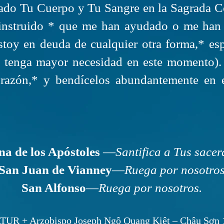
dado Tu Cuerpo y Tu Sangre en la Sagrada C
instruido * que me han ayudado o me han 
estoy en deuda de cualquier otra forma,* e
a tenga mayor necesidad en este momento).
azón,* y bendícelos abundantemente en el
a de los Apóstoles
—
Santifica a Tus sacer
San Juan de Vianney
—
Ruega por nosotro
San Alfonso
—
Ruega por nosotros.
R + Arzobispo Joseph Ngô Quang Kiệt – Châu Sơn 