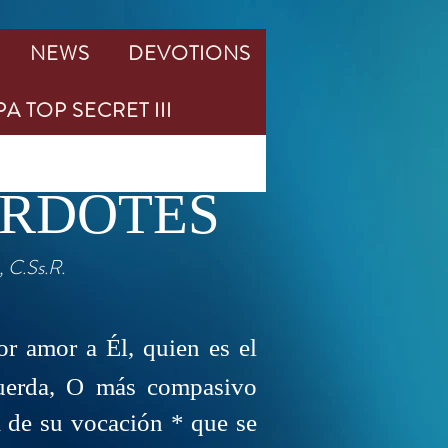
NEWS
DEVOTIONS
A TOP SECRET III
ERDOTES
, C.Ss.R.
or amor a Él, quien es el
cuerda, O más compasivo
a de su vocación * que se