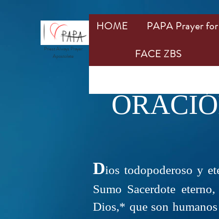
HOME
PAPA Prayer for 
Priest Always Prayer
FACE ZBS
Apostolate
ORACIÓ
D
ios todopoderoso y ete
Sumo Sacerdote eterno,
Dios,* que son humanos d