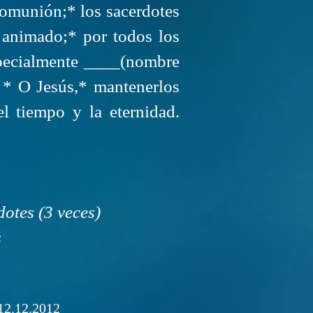
omunión;* los sacerdotes
animado;* por todos los
specialmente ____(nombre
 * O Jesús,* mantenerlos
 tiempo y la eternidad.
dotes (3 veces)
s
12.12.2012