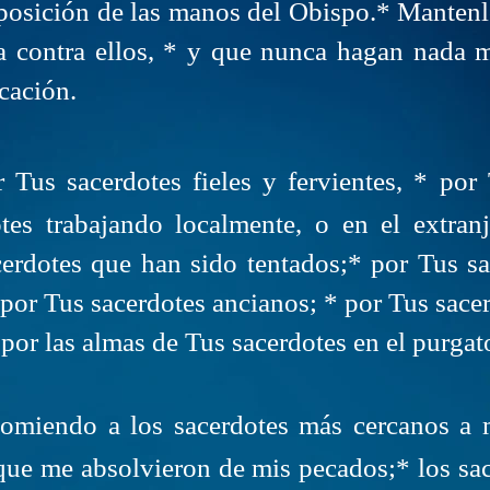
mposición de las manos del Obispo.* Mantenlo
a contra ellos, * y que nunca hagan nada 
cación.
 Tus sacerdotes fieles y fervientes, * por 
otes trabajando localmente, o en el extran
erdotes que han sido tentados;* por Tus sac
 por Tus sacerdotes ancianos; * por Tus sace
or las almas de Tus sacerdotes en el purgat
comiendo a los sacerdotes más cercanos a 
 que me absolvieron de mis pecados;* los sa